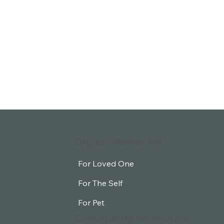
Digital Memorials
For Loved One
For The Self
For Pet
Community Memorials