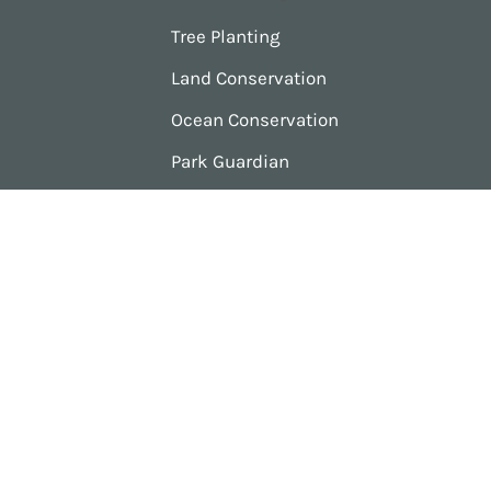
Tree Planting
Land Conservation
Ocean Conservation
Park Guardian
Stone Memorials
Stone Memorial Gallery
Consult with Artist
© 2023 por Nombre del sitio. Creado en
Editor X.